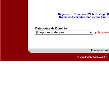
Registro de Dominios
|
Web Hosting
|
D
Dominios Expirados
|
Industrias
|
Indu
Categorías de Dominio:
[Pág. princi
** Precios expre
© 2002/2022 Solo10.com