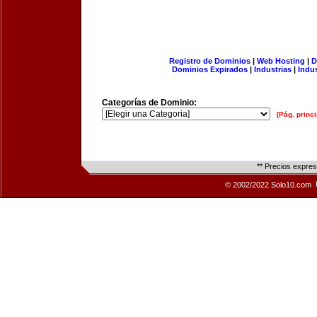
Registro de Dominios
|
Web Hosting
|
D
Dominios Expirados
|
Industrias
|
Indu
Categorías de Dominio:
[Pág. princi
** Precios expre
© 2002/2022 Solo10.com