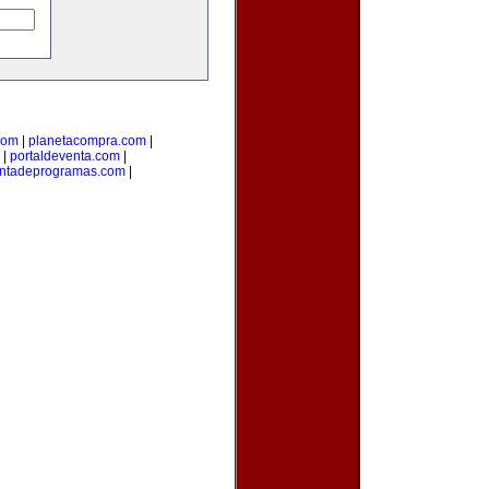
com
|
planetacompra.com
|
|
portaldeventa.com
|
ntadeprogramas.com
|