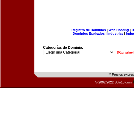
Registro de Dominios
|
Web Hosting
|
D
Dominios Expirados
|
Industrias
|
Indu
Categorías de Dominio:
[Pág. princi
** Precios expre
© 2002/2022 Solo10.com