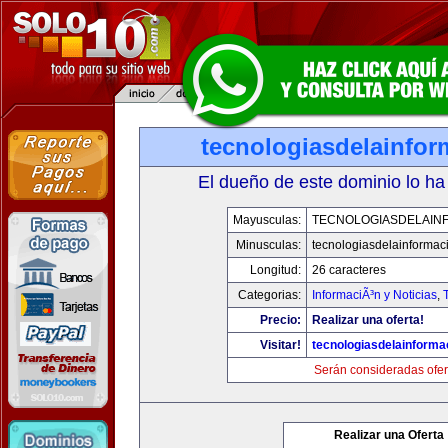
tecnologiasdelainfo
El dueño de este dominio lo ha
Mayusculas:
TECNOLOGIASDELAIN
Minusculas:
tecnologiasdelainformac
Longitud:
26 caracteres
Categorias:
InformaciÃ³n y Noticias
,
Precio:
Realizar una oferta!
Visitar!
tecnologiasdelainforma
Serán consideradas ofer
Realizar una Oferta