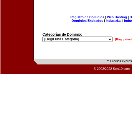
Registro de Dominios
|
Web Hosting
|
D
Dominios Expirados
|
Industrias
|
Indu
Categorías de Dominio:
[Pág. princi
** Precios expre
© 2002/2022 Solo10.com