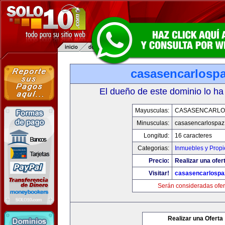
casasencarlosp
El dueño de este dominio lo ha
Mayusculas:
CASASENCARLO
Minusculas:
casasencarlospaz
Longitud:
16 caracteres
Categorias:
Inmuebles y Prop
Precio:
Realizar una ofer
Visitar!
casasencarlospa
Serán consideradas ofer
Realizar una Oferta