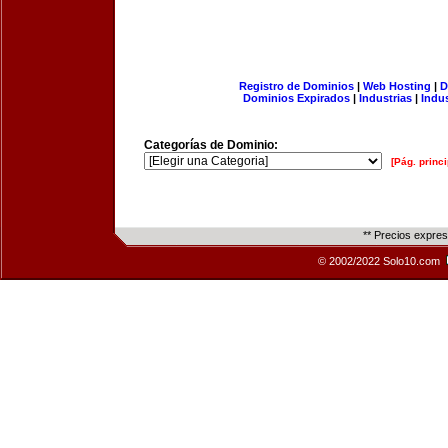
Registro de Dominios
|
Web Hosting
|
D
Dominios Expirados
|
Industrias
|
Indu
Categorías de Dominio:
[Pág. princi
** Precios expre
© 2002/2022 Solo10.com