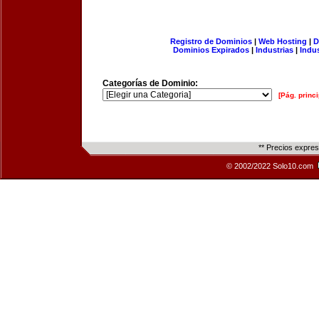
Registro de Dominios
|
Web Hosting
|
D
Dominios Expirados
|
Industrias
|
Indu
Categorías de Dominio:
[Pág. princi
** Precios expre
© 2002/2022 Solo10.com