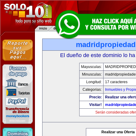
madridpropieda
El dueño de este dominio lo ha
Mayusculas:
MADRIDPROPIE
Minusculas:
madridpropiedade
Longitud:
17 caracteres
Categorias:
Inmuebles y Prop
Precio:
Realizar una ofert
Visitar!
madridpropiedad
Serán consideradas ofer
Realizar una Oferta