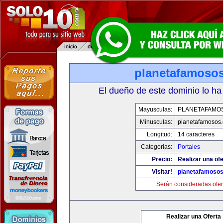
planetafamoso
El dueño de este dominio lo ha
Mayusculas:
PLANETAFAMO
Minusculas:
planetafamosos
Longitud:
14 caracteres
Categorias:
Portales
Precio:
Realizar una ofe
Visitar!
planetafamoso
Serán consideradas ofer
Realizar una Oferta