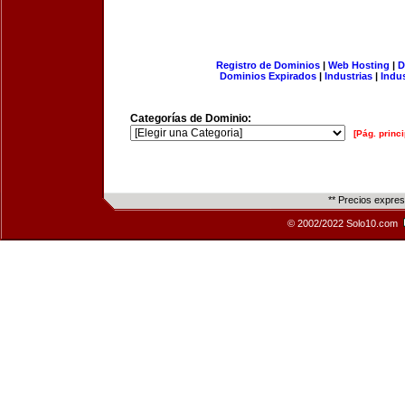
Registro de Dominios
|
Web Hosting
|
D
Dominios Expirados
|
Industrias
|
Indu
Categorías de Dominio:
[Pág. princi
** Precios expre
© 2002/2022 Solo10.com