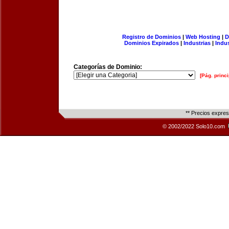
Registro de Dominios
|
Web Hosting
|
D
Dominios Expirados
|
Industrias
|
Indu
Categorías de Dominio:
[Pág. princi
** Precios expre
© 2002/2022 Solo10.com