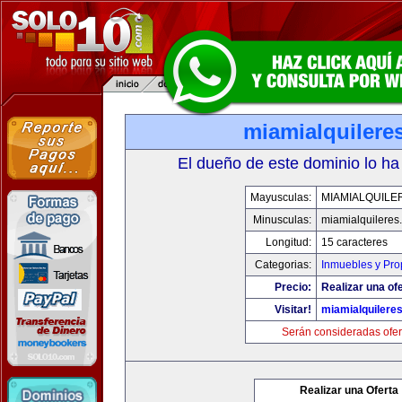
miamialquilere
El dueño de este dominio lo ha
Mayusculas:
MIAMIALQUILE
Minusculas:
miamialquileres
Longitud:
15 caracteres
Categorias:
Inmuebles y Pr
Precio:
Realizar una ofe
Visitar!
miamialquilere
Serán consideradas ofer
Realizar una Oferta