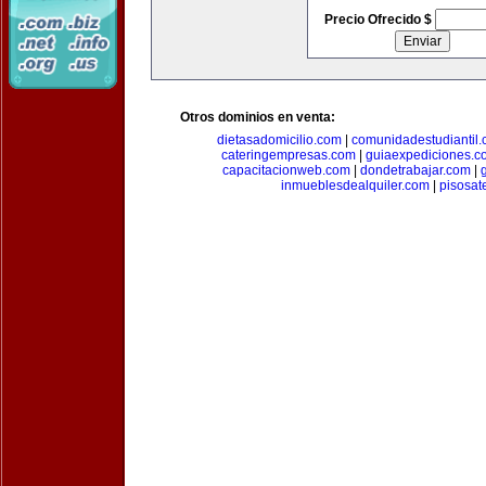
Precio Ofrecido $
Otros dominios en venta:
dietasadomicilio.com
|
comunidadestudiantil
cateringempresas.com
|
guiaexpediciones.c
capacitacionweb.com
|
dondetrabajar.com
|
inmueblesdealquiler.com
|
pisosat