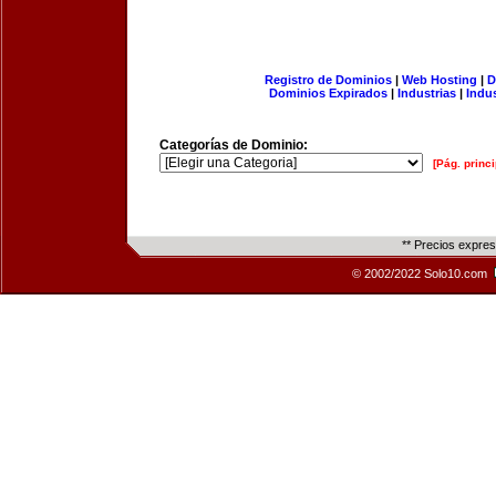
Registro de Dominios
|
Web Hosting
|
D
Dominios Expirados
|
Industrias
|
Indu
Categorías de Dominio:
[Pág. princi
** Precios expre
© 2002/2022 Solo10.com