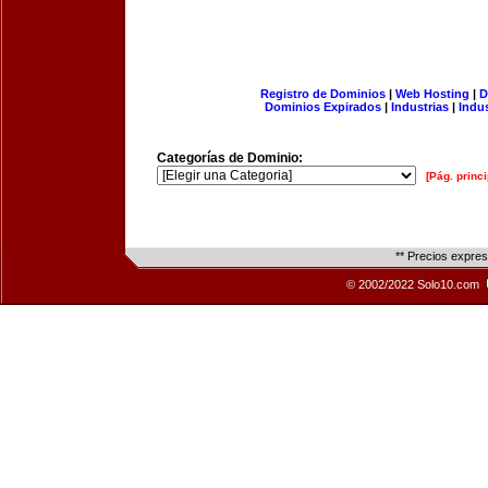
Registro de Dominios
|
Web Hosting
|
D
Dominios Expirados
|
Industrias
|
Indu
Categorías de Dominio:
[Pág. princi
** Precios expre
© 2002/2022 Solo10.com