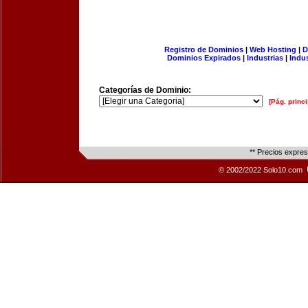
Registro de Dominios
|
Web Hosting
|
D
Dominios Expirados
|
Industrias
|
Indu
Categorías de Dominio:
[Pág. princi
** Precios expre
© 2002/2022 Solo10.com