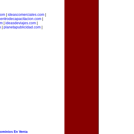
.com
|
ideascomerciales.com
|
centrodecapacitacion.com
|
om
|
ideasdeviajes.com
|
m
|
planetapublicidad.com
|
ominios En Venta