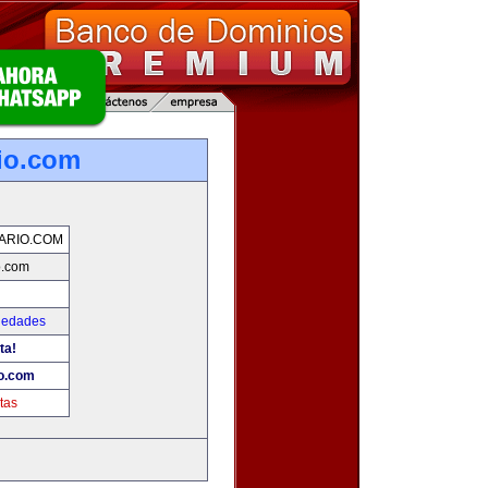
io.com
ARIO.COM
o.com
iedades
ta!
io.com
tas