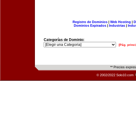
Registro de Dominios
|
Web Hosting
|
D
Dominios Expirados
|
Industrias
|
Indu
Categorías de Dominio:
[Pág. princi
** Precios expre
© 2002/2022 Solo10.com