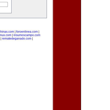
hinas.com
|
foroenlinea.com
|
inux.com
|
insumoscampo.com
|
rematedeganado.com
|