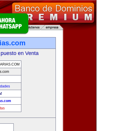
rias.com
 puesto en Venta
IARIAS.COM
as.com
edades
a!
ias.com
tas