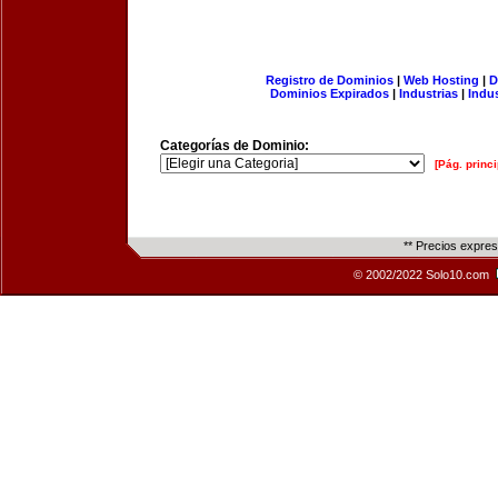
Registro de Dominios
|
Web Hosting
|
D
Dominios Expirados
|
Industrias
|
Indu
Categorías de Dominio:
[Pág. princi
** Precios expre
© 2002/2022 Solo10.com