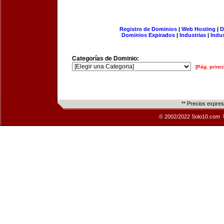
Registro de Dominios
|
Web Hosting
|
D
Dominios Expirados
|
Industrias
|
Indu
Categorías de Dominio:
[Pág. princi
** Precios expre
© 2002/2022 Solo10.com