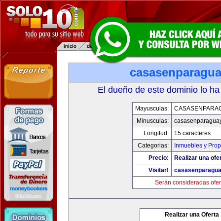
casasenparagu
El dueño de este dominio lo ha
Mayusculas:
CASASENPARA
Minusculas:
casasenparagua
Longitud:
15 caracteres
Categorias:
Inmuebles y Pro
Precio:
Realizar una ofer
Visitar!
casasenparagu
Serán consideradas ofer
Realizar una Oferta