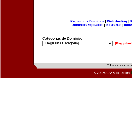
Registro de Dominios
|
Web Hosting
|
D
Dominios Expirados
|
Industrias
|
Indu
Categorías de Dominio:
[Pág. princi
** Precios expre
© 2002/2022 Solo10.com