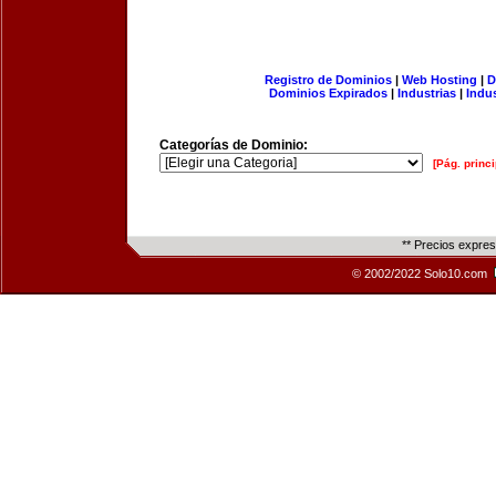
Registro de Dominios
|
Web Hosting
|
D
Dominios Expirados
|
Industrias
|
Indu
Categorías de Dominio:
[Pág. princi
** Precios expre
© 2002/2022 Solo10.com