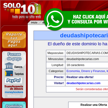
deudashipotecar
El dueño de este dominio lo ha
Mayusculas:
DEUDASHIPOTECARIAS.COM
Minusculas:
deudashipotecarias.com
Longitud:
18 caracteres
Categorias:
Economia, Dinero y Finanzas
,
Precio:
Realizar una oferta!
Visitar!
deudashipotecarias.com
Serán consideradas ofer
Realizar una Oferta