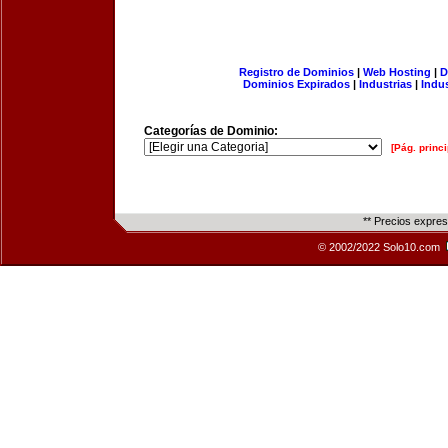
Registro de Dominios
|
Web Hosting
|
D
Dominios Expirados
|
Industrias
|
Indu
Categorías de Dominio:
[Pág. princi
** Precios expre
© 2002/2022 Solo10.com