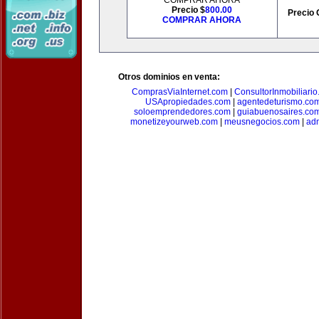
COMPRAR AHORA
Precio $
800.00
Precio 
COMPRAR AHORA
Otros dominios en venta:
ComprasViaInternet.com
|
ConsultorInmobiliari
USApropiedades.com
|
agentedeturismo.co
soloemprendedores.com
|
guiabuenosaires.co
monetizeyourweb.com
|
meusnegocios.com
|
adm