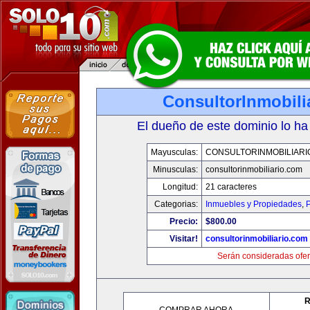
ConsultorInmobili
El dueño de este dominio lo ha
Mayusculas:
CONSULTORINMOBILIARI
Minusculas:
consultorinmobiliario.com
Longitud:
21 caracteres
Categorias:
Inmuebles y Propiedades
,
P
Precio:
$800.00
Visitar!
consultorinmobiliario.com
Serán consideradas ofer
R