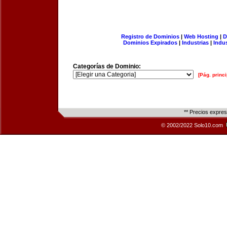
Registro de Dominios
|
Web Hosting
|
D
Dominios Expirados
|
Industrias
|
Indu
Categorías de Dominio:
[Pág. princi
** Precios expre
© 2002/2022 Solo10.com