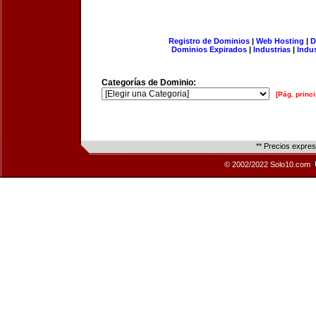
Registro de Dominios
|
Web Hosting
|
D
Dominios Expirados
|
Industrias
|
Indu
Categorías de Dominio:
[Pág. princi
** Precios expre
© 2002/2022 Solo10.com