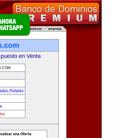
s.com
 puesto en Venta
S.COM
dades
,
Portales
m
tas
ealizar una Oferta