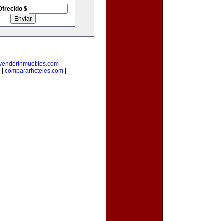
Ofrecido $
venderinmuebles.com
|
m
|
compararhoteles.com
|