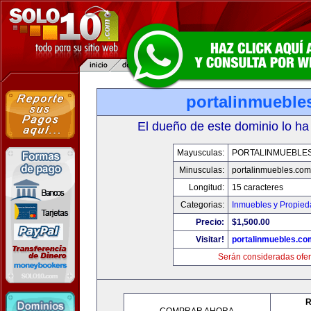
portalinmueble
El dueño de este dominio lo ha
Mayusculas:
PORTALINMUEBLE
Minusculas:
portalinmuebles.com
Longitud:
15 caracteres
Categorias:
Inmuebles y Propie
Precio:
$1,500.00
Visitar!
portalinmuebles.co
Serán consideradas ofer
R