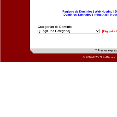
Registro de Dominios
|
Web Hosting
|
D
Dominios Expirados
|
Industrias
|
Indu
Categorías de Dominio:
[Pág. princi
** Precios expre
© 2002/2022 Solo10.com