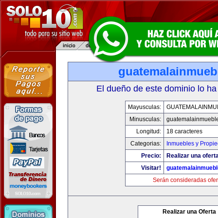
guatemalainmueb
El dueño de este dominio lo ha
Mayusculas:
GUATEMALAINMU
Minusculas:
guatemalainmuebl
Longitud:
18 caracteres
Categorias:
Inmuebles y Propi
Precio:
Realizar una oferta
Visitar!
guatemalainmueb
Serán consideradas ofer
Realizar una Oferta