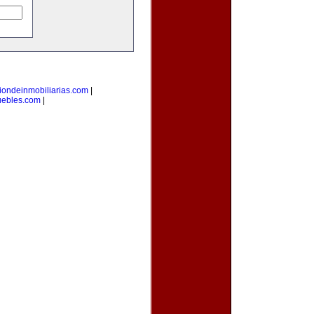
iondeinmobiliarias.com
|
uebles.com
|