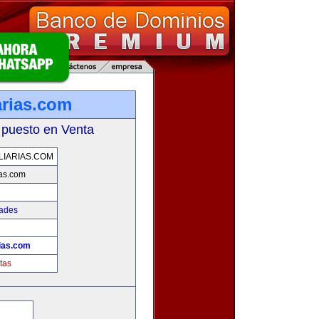
arias.com
 puesto en Venta
LIARIAS.COM
ias.com
dades
rias.com
tas