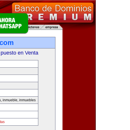
.com
 puesto en Venta
s, inmueble, inmuebles
tas