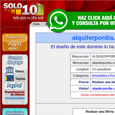
alquilerpordi
El dueño de este dominio lo ha
Mayusculas:
ALQUILERPOR
Minusculas:
alquilerpordia.
Longitud:
14 caracteres
Categorias:
Inmuebles y Pr
Precio:
Realizar una of
Visitar!
alquilerpordia.
Serán consideradas ofer
Realizar una Oferta