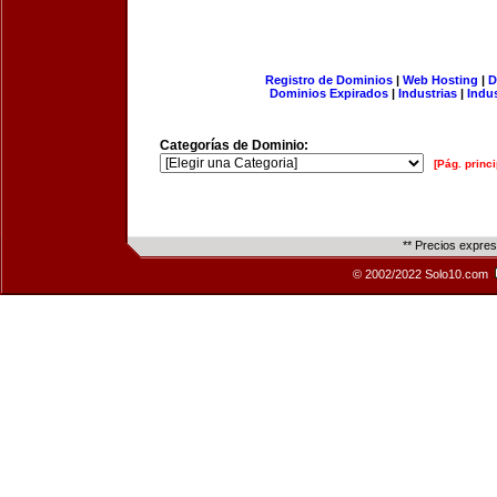
Registro de Dominios
|
Web Hosting
|
D
Dominios Expirados
|
Industrias
|
Indu
Categorías de Dominio:
[Pág. princi
** Precios expre
© 2002/2022 Solo10.com