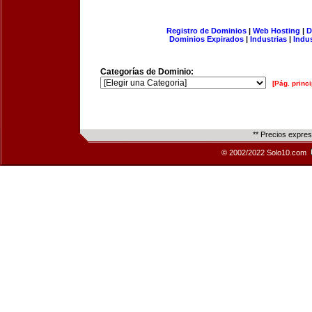
Registro de Dominios
|
Web Hosting
|
D
Dominios Expirados
|
Industrias
|
Indu
Categorías de Dominio:
[Pág. princi
** Precios expre
© 2002/2022 Solo10.com