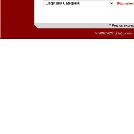
[Pág. princi
** Precios expre
© 2002/2022 Solo10.com