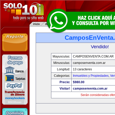
CamposEnVenta.
Vendido!
Mayusculas:
CAMPOSENVENTA.COM.AR
Minusculas:
camposenventa.com.ar
Longitud:
13 caracteres
Categorias:
Inmuebles y Propiedades
,
Ven
Precio:
$980.00
Visitar!
camposenventa.com.ar
Serán consideradas ofer