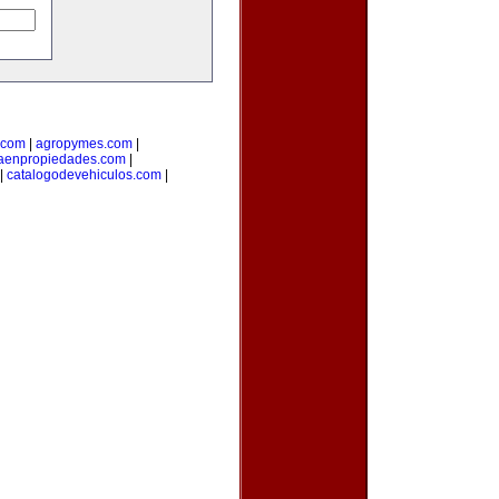
.com
|
agropymes.com
|
taenpropiedades.com
|
|
catalogodevehiculos.com
|