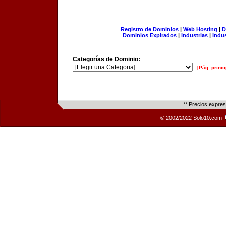
Registro de Dominios
|
Web Hosting
|
D
Dominios Expirados
|
Industrias
|
Indu
Categorías de Dominio:
[Pág. princi
** Precios expre
© 2002/2022 Solo10.com