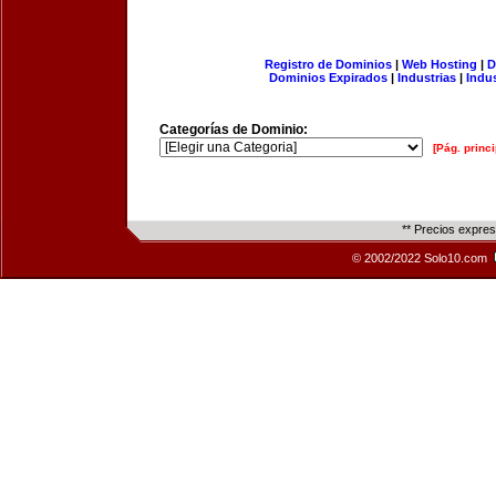
Registro de Dominios
|
Web Hosting
|
D
Dominios Expirados
|
Industrias
|
Indu
Categorías de Dominio:
[Pág. princi
** Precios expre
© 2002/2022 Solo10.com