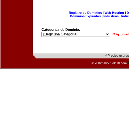
Registro de Dominios
|
Web Hosting
|
D
Dominios Expirados
|
Industrias
|
Indu
Categorías de Dominio:
[Pág. princi
** Precios expre
© 2002/2022 Solo10.com