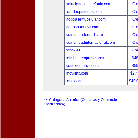
solucionesdetelefonia.com
Ofe
forodeopiniones.com
Ofe
noticiasentucelular.com
Ofe
pagospormovil.com
Ofe
comunidadenred.com
Ofe
comunidadinternacional.com
Ofe
fonox.es
Ofe
telefoniaempresas.com
$4
conexionmovil.com
$5
movilink.com
$2,
fonox.com
$49,
<< Categoria Anterior (Compras y Comercio
ElectrÃ³nico)