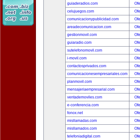
guiaderadios.com
Ofe
celujuegos.com
Ofe
comunicacionypublicidad.com
Ofe
areadecomunicacion.com
Ofe
gestionmovil.com
Ofe
guiaradio.com
Ofe
sutelefonomovil.com
Ofe
i-movil.com
Ofe
contactosprivados.com
Ofe
comunicacionesempresariales.com
Ofe
planmovil.com
Ofe
mensajeriaempresarial.com
Ofe
ventademoviles.com
Ofe
e-conferencia.com
Ofe
fonox.net
Ofe
misllamadas.com
Ofe
misllamados.com
Ofe
telefoniadigital.com
Ofe