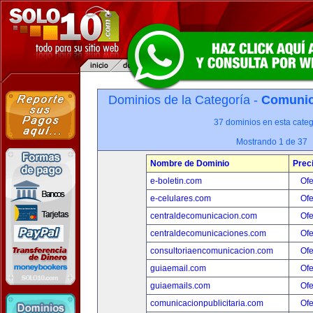
Dominios de la Categoría -
Comunica
37 dominios en esta categ
Mostrando 1 de 37
Nombre de Dominio
Prec
e-boletin.com
Ofe
e-celulares.com
Ofe
centraldecomunicacion.com
Ofe
centraldecomunicaciones.com
Ofe
consultoriaencomunicacion.com
Ofe
guiaemail.com
Ofe
guiaemails.com
Ofe
comunicacionpublicitaria.com
Ofe