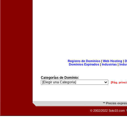
Registro de Dominios
|
Web Hosting
|
D
Dominios Expirados
|
Industrias
|
Indu
Categorías de Dominio:
[Pág. princi
** Precios expre
© 2002/2022 Solo10.com